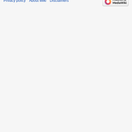
Privacy policy
About Wiki
Disclaimers